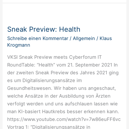
Sneak
Preview:
Sneak Preview: Health
Health
Schreibe einen Kommentar
/
Allgemein
/
Klaus
Krogmann
VKSI Sneak Preview meets Cyberforum IT
RoundTable: “Health” vom 21. September 2021 In
der zweiten Sneak Preview des Jahres 2021 ging
es um Digitalisierungsansätze im
Gesundheitswesen. Wir haben uns angeschaut,
welche Ansätze in der Ausbildung von Ärzten
verfolgt werden und uns aufschlauen lassen wie
man KI-basiert Hautkrebs besser erkennen kann.
https://www.youtube.com/watch?v=7w86euFF6vc
Vortrag 1: “Digitalisierungsansätze in