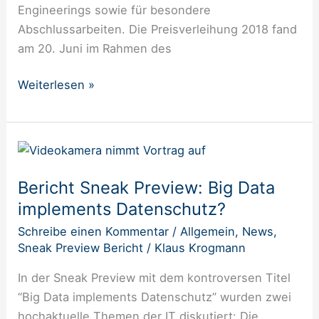
Engineerings sowie für besondere
Abschlussarbeiten. Die Preisverleihung 2018 fand
am 20. Juni im Rahmen des
Weiterlesen »
Bericht
Sneak
Bericht Sneak Preview: Big Data
Preview:
implements Datenschutz?
Big
Data
Schreibe einen Kommentar
/
Allgemein
,
News
,
implements
Sneak Preview Bericht
/
Klaus Krogmann
Datenschutz?
In der Sneak Preview mit dem kontroversen Titel
“Big Data implements Datenschutz” wurden zwei
hochaktuelle Themen der IT diskutiert: Die