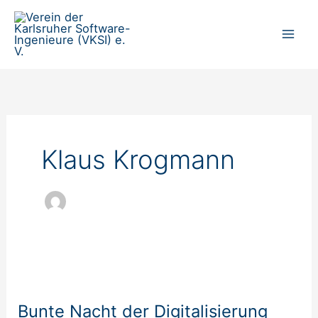
Zum
Inhalt
springen
Klaus Krogmann
Bunte
Nacht
Bunte Nacht der Digitalisierung
der