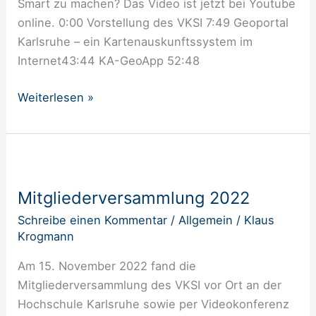
Smart zu machen? Das Video ist jetzt bei Youtube
online. 0:00 Vorstellung des VKSI 7:49 Geoportal
Karlsruhe – ein Kartenauskunftssystem im
Internet43:44 KA-GeoApp 52:48
Weiterlesen »
Mitglieder­
versammlung
Mitglieder­versammlung 2022
2022
Schreibe einen Kommentar
/
Allgemein
/
Klaus
Krogmann
Am 15. November 2022 fand die
Mitgliederversammlung des VKSI vor Ort an der
Hochschule Karlsruhe sowie per Videokonferenz