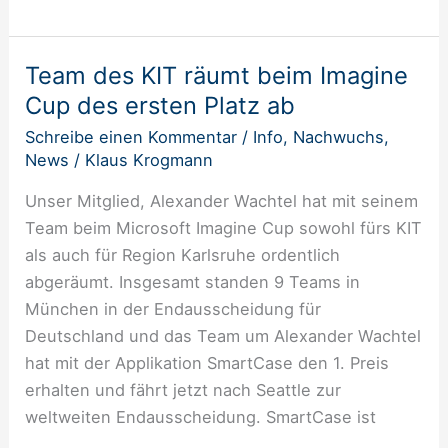
Team des KIT räumt beim Imagine
Team
des
Cup des ersten Platz ab
KIT
Schreibe einen Kommentar
/
Info
,
Nachwuchs
,
räumt
News
/
Klaus Krogmann
beim
Unser Mitglied, Alexander Wachtel hat mit seinem
Imagine
Team beim Microsoft Imagine Cup sowohl fürs KIT
Cup
als auch für Region Karlsruhe ordentlich
des
abgeräumt. Insgesamt standen 9 Teams in
ersten
München in der Endausscheidung für
Platz
Deutschland und das Team um Alexander Wachtel
ab
hat mit der Applikation SmartCase den 1. Preis
erhalten und fährt jetzt nach Seattle zur
weltweiten Endausscheidung. SmartCase ist