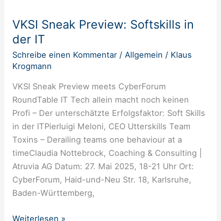
Sneak
VKSI Sneak Preview: Softskills in
Preview:
der IT
Softskills
in
Schreibe einen Kommentar
/
Allgemein
/
Klaus
der
Krogmann
IT
VKSI Sneak Preview meets CyberForum
RoundTable IT Tech allein macht noch keinen
Profi – Der unterschätzte Erfolgsfaktor: Soft Skills
in der ITPierluigi Meloni, CEO Utterskills Team
Toxins – Derailing teams one behaviour at a
timeClaudia Nottebrock, Coaching & Consulting |
Atruvia AG Datum: 27. Mai 2025, 18-21 Uhr Ort:
CyberForum, Haid-und-Neu Str. 18, Karlsruhe,
Baden-Württemberg,
Weiterlesen »