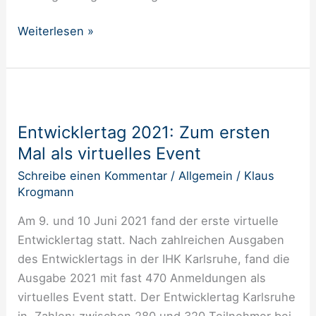
Weiterlesen »
Entwicklertag
2021:
Entwicklertag 2021: Zum ersten
Zum
Mal als virtuelles Event
ersten
Mal
Schreibe einen Kommentar
/
Allgemein
/
Klaus
als
Krogmann
virtuelles
Am 9. und 10 Juni 2021 fand der erste virtuelle
Event
Entwicklertag statt. Nach zahlreichen Ausgaben
des Entwicklertags in der IHK Karlsruhe, fand die
Ausgabe 2021 mit fast 470 Anmeldungen als
virtuelles Event statt. Der Entwicklertag Karlsruhe