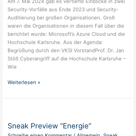
Am 7. Mai 2024 gab es vertiefte Einblicke in zwei
Security-Vorfälle aus Ende 2023 und Security-
Auditierung bei großen Organisationen. Groß
waren die Organisationen in diesem Fall über die
berichtet wurde: Microsoft’s Azure Cloud und die
Hochschule Karlsruhe. Aus der Agenda:
Begrüßung durch den VKSI VorstandProf. Dr. Jan
Stöß Cyberangriff auf die Hochschule Karlsruhe –
Wie
Weiterlesen »
Sneak
Preview
Sneak Preview “Energie”
“Energie”
Schreibe einen Kommentar
/
Allgemein
,
Sneak