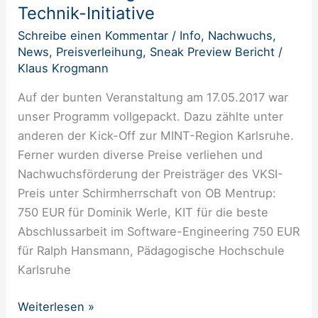
VKSI-
Technik-Initiative
Preis
Schreibe einen Kommentar
/
Info
,
Nachwuchs
,
und
News
,
Preisverleihung
,
Sneak Preview Bericht
/
Förderung
Klaus Krogmann
der
Auf der bunten Veranstaltung am 17.05.2017 war
Karlsruher
unser Programm vollgepackt. Dazu zählte unter
Technik-
anderen der Kick-Off zur MINT-Region Karlsruhe.
Initiative
Ferner wurden diverse Preise verliehen und
Nachwuchsförderung der Preisträger des VKSI-
Preis unter Schirmherrschaft von OB Mentrup:
750 EUR für Dominik Werle, KIT für die beste
Abschlussarbeit im Software-Engineering 750 EUR
für Ralph Hansmann, Pädagogische Hochschule
Karlsruhe
Weiterlesen »