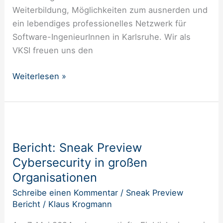
Weiterbildung, Möglichkeiten zum ausnerden und
ein lebendiges professionelles Netzwerk für
Software-IngenieurInnen in Karlsruhe. Wir als
VKSI freuen uns den
Weiterlesen »
Bericht:
Sneak
Bericht: Sneak Preview
Preview
Cybersecurity in großen
Cybersecurity
in
Organisationen
großen
Schreibe einen Kommentar
/
Sneak Preview
Organisationen
Bericht
/
Klaus Krogmann