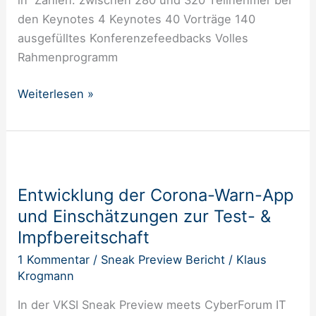
in Zahlen: zwischen 280 und 320 Teilnehmer bei
den Keynotes 4 Keynotes 40 Vorträge 140
ausgefülltes Konferenzefeedbacks Volles
Rahmenprogramm
Weiterlesen »
Entwicklung
der
Entwicklung der Corona-Warn-App
Corona-
und Einschätzungen zur Test- &
Warn-
App
Impfbereitschaft
und
1 Kommentar
/
Sneak Preview Bericht
/
Klaus
Einschätzungen
Krogmann
zur
In der VKSI Sneak Preview meets CyberForum IT
Test-