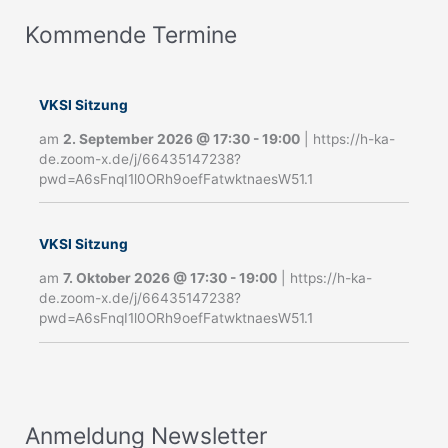
Kommende Termine
A
n
m
VKSI Sitzung
e
am
2. September 2026
@
17:30
-
19:00
|
https://h-ka-
de.zoom-x.de/j/66435147238?
l
pwd=A6sFnqI1l0ORh9oefFatwktnaesW51.1
d
u
VKSI Sitzung
n
am
7. Oktober 2026
@
17:30
-
19:00
|
https://h-ka-
g
de.zoom-x.de/j/66435147238?
pwd=A6sFnqI1l0ORh9oefFatwktnaesW51.1
N
e
w
s
Anmeldung Newsletter