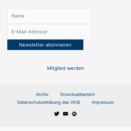
l
e
t
t
e
r
:
Mitglied werden
Archiv
Downloadbereich
Datenschutzerklärung des VKSI
Impressum