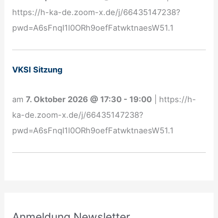
d
https://h-ka-de.zoom-x.de/j/66435147238?
u
pwd=A6sFnqI1l0ORh9oefFatwktnaesW51.1
n
g
N
VKSI Sitzung
e
w
am
7. Oktober 2026
@
17:30
-
19:00
|
https://h-
s
ka-de.zoom-x.de/j/66435147238?
l
pwd=A6sFnqI1l0ORh9oefFatwktnaesW51.1
e
t
t
e
r
Anmeldung Newsletter