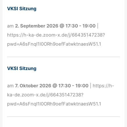
m
VKSI Sitzung
e
l
am
2. September 2026
@
17:30
-
19:00
|
d
https://h-ka-de.zoom-x.de/j/66435147238?
u
pwd=A6sFnqI1l0ORh9oefFatwktnaesW51.1
n
g
N
VKSI Sitzung
e
w
am
7. Oktober 2026
@
17:30
-
19:00
|
https://h-
s
ka-de.zoom-x.de/j/66435147238?
l
pwd=A6sFnqI1l0ORh9oefFatwktnaesW51.1
e
t