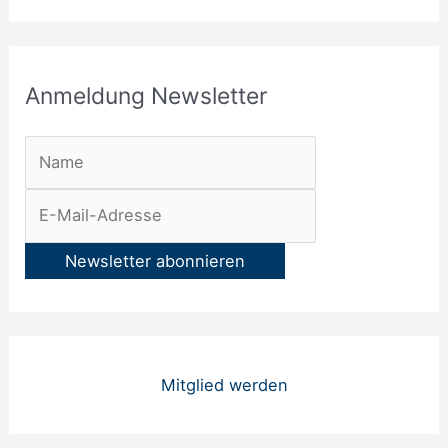
t
e
r
Anmeldung Newsletter
:
Mitglied werden