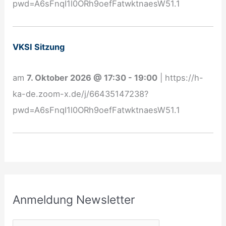
pwd=A6sFnqI1l0ORh9oefFatwktnaesW51.1
n
g
N
VKSI Sitzung
e
w
am
7. Oktober 2026
@
17:30
-
19:00
|
https://h-
s
ka-de.zoom-x.de/j/66435147238?
l
pwd=A6sFnqI1l0ORh9oefFatwktnaesW51.1
e
t
t
e
r
Anmeldung Newsletter
: