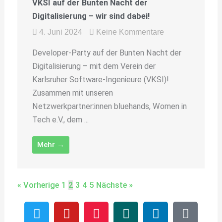
VKSI auf der Bunten Nacht der
Digitalisierung – wir sind dabei!
4. Juni 2024
Keine Kommentare
Developer-Party auf der Bunten Nacht der
Digitalisierung – mit dem Verein der
Karlsruher Software-Ingenieure (VKSI)!
Zusammen mit unseren
Netzwerkpartner:innen bluehands, Women in
Tech e.V., dem ...
Mehr →
« Vorherige
1
2
3
4
5
Nächste »
T
Y
M
C
X
L
B
w
o
e
a
i
i
o