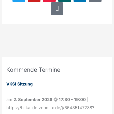
i
u
e
l
n
n
o
t
t
t
e
g
k
k
t
u
u
n
e
-
e
b
p
d
d
o
r
e
a
i
p
r
n
e
-
n
a
l
A
t
Kommende Termine
n
m
VKSI Sitzung
e
l
am
2. September 2026
@
17:30
-
19:00
|
d
https://h-ka-de.zoom-x.de/j/66435147238?
u