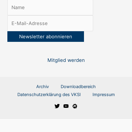
e
t
t
e
r
:
Mitglied werden
Archiv
Downloadbereich
Datenschutzerklärung des VKSI
Impressum