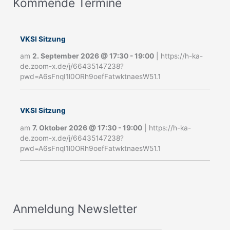
Kommende Termine
A
n
m
VKSI Sitzung
e
am
2. September 2026
@
17:30
-
19:00
|
https://h-ka-
de.zoom-x.de/j/66435147238?
l
pwd=A6sFnqI1l0ORh9oefFatwktnaesW51.1
d
u
VKSI Sitzung
n
am
7. Oktober 2026
@
17:30
-
19:00
|
https://h-ka-
g
de.zoom-x.de/j/66435147238?
pwd=A6sFnqI1l0ORh9oefFatwktnaesW51.1
N
e
w
s
Anmeldung Newsletter
l