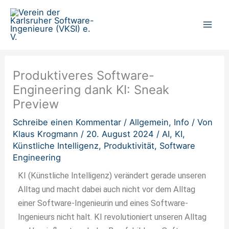
Zum
Inhalt
springen
Produktiveres Software-
Engineering dank KI: Sneak
Preview
Schreibe einen Kommentar
/
Allgemein
,
Info
/ Von
Klaus Krogmann
/
20. August 2024
/
AI
,
KI
,
Künstliche Intelligenz
,
Produktivität
,
Software
Engineering
KI (Künstliche Intelligenz) verändert gerade unseren
Alltag und macht dabei auch nicht vor dem Alltag
einer Software-Ingenieurin und eines Software-
Ingenieurs nicht halt. KI revolutioniert unseren Alltag