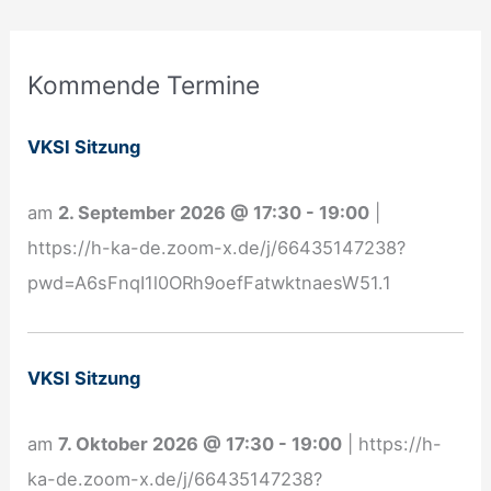
A
Kommende Termine
n
m
VKSI Sitzung
e
l
am
2. September 2026
@
17:30
-
19:00
|
d
https://h-ka-de.zoom-x.de/j/66435147238?
u
pwd=A6sFnqI1l0ORh9oefFatwktnaesW51.1
n
g
N
VKSI Sitzung
e
w
am
7. Oktober 2026
@
17:30
-
19:00
|
https://h-
s
ka-de.zoom-x.de/j/66435147238?