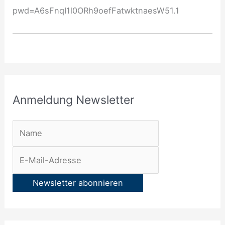
l
pwd=A6sFnqI1l0ORh9oefFatwktnaesW51.1
e
t
t
e
r
Anmeldung Newsletter
: