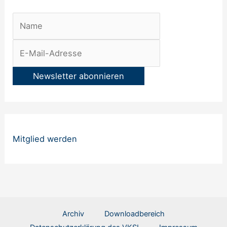
t
e
r
:
Mitglied werden
Archiv
Downloadbereich