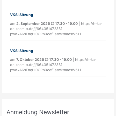
m
e
VKSI Sitzung
l
am
2. September 2026
@
17:30
-
19:00
|
https://h-ka-
d
de.zoom-x.de/j/66435147238?
pwd=A6sFnqI1l0ORh9oefFatwktnaesW51.1
u
n
VKSI Sitzung
g
am
7. Oktober 2026
@
17:30
-
19:00
|
https://h-ka-
N
de.zoom-x.de/j/66435147238?
pwd=A6sFnqI1l0ORh9oefFatwktnaesW51.1
e
w
s
l
e
Anmeldung Newsletter
t