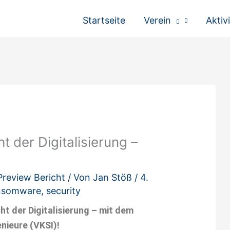
Startseite
Verein
Aktiv
 der Digitalisierung –
Preview Bericht
/ Von
Jan Stöß
/
4.
nsomware
,
security
t der Digitalisierung – mit dem
nieure (VKSI)!