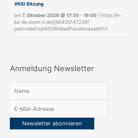
u
VKSI Sitzung
n
am
7. Oktober 2026
@
17:30
-
19:00
|
https://h-
g
ka-de.zoom-x.de/j/66435147238?
pwd=A6sFnqI1l0ORh9oefFatwktnaesW51.1
N
e
w
s
Anmeldung Newsletter
l
e
t
t
e
r