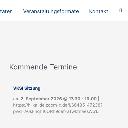
Suc
itäten
Veranstaltungsformate
Kontakt
Kommende Termine
A
n
m
VKSI Sitzung
e
am
2. September 2026
@
17:30
-
19:00
|
https://h-ka-de.zoom-x.de/j/66435147238?
l
pwd=A6sFnqI1l0ORh9oefFatwktnaesW51.1
d