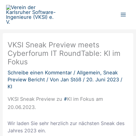
Zum
Inhalt
springen
VKSI Sneak Preview meets
Cyberforum IT RoundTable: KI im
Fokus
Schreibe einen Kommentar
/
Allgemein
,
Sneak
Preview Bericht
/ Von
Jan Stöß
/
20. Juni 2023
/
KI
VKSI Sneak Preview zu
KI im Fokus am
#
20.06.2023.
Wir laden Sie sehr herzlich zur nächsten Sneak des
Jahres 2023 ein.