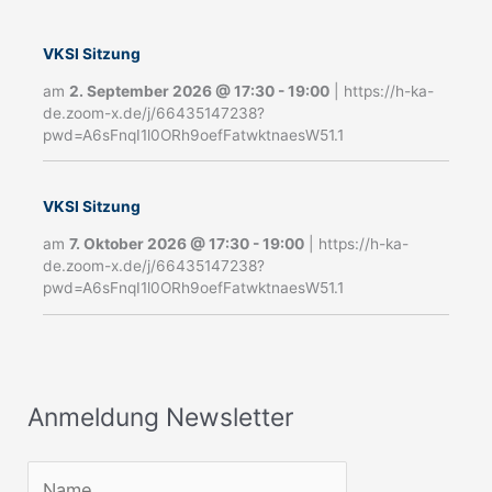
n
m
VKSI Sitzung
e
am
2. September 2026
@
17:30
-
19:00
|
https://h-ka-
de.zoom-x.de/j/66435147238?
l
pwd=A6sFnqI1l0ORh9oefFatwktnaesW51.1
d
u
VKSI Sitzung
n
am
7. Oktober 2026
@
17:30
-
19:00
|
https://h-ka-
g
de.zoom-x.de/j/66435147238?
pwd=A6sFnqI1l0ORh9oefFatwktnaesW51.1
N
e
w
s
Anmeldung Newsletter
l
e