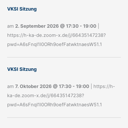
n
VKSI Sitzung
m
e
am
2. September 2026
@
17:30
-
19:00
|
l
https://h-ka-de.zoom-x.de/j/66435147238?
d
pwd=A6sFnqI1l0ORh9oefFatwktnaesW51.1
u
n
g
VKSI Sitzung
N
e
am
7. Oktober 2026
@
17:30
-
19:00
|
https://h-
w
ka-de.zoom-x.de/j/66435147238?
s
pwd=A6sFnqI1l0ORh9oefFatwktnaesW51.1
l
e