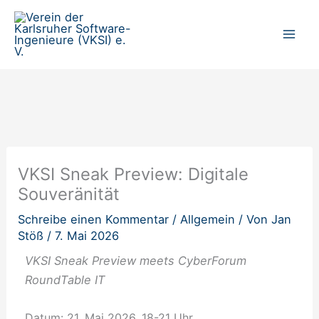
Zum
Inhalt
springen
VKSI Sneak Preview: Digitale
Souveränität
Schreibe einen Kommentar
/
Allgemein
/ Von
Jan
Stöß
/
7. Mai 2026
VKSI Sneak Preview meets CyberForum
RoundTable
IT
Datum: 21. Mai 2026, 18-21 Uhr