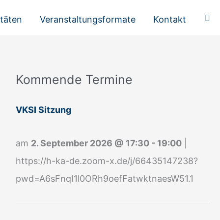
Suc
itäten
Veranstaltungsformate
Kontakt
Kommende Termine
A
n
VKSI Sitzung
m
e
am
2. September 2026
@
17:30
-
19:00
|
l
https://h-ka-de.zoom-x.de/j/66435147238?
d
pwd=A6sFnqI1l0ORh9oefFatwktnaesW51.1
u
n