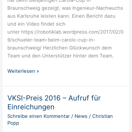
hat beim diesjährigen Carola-Cup in
Braunschweig
Braunschweig gezeigt, was Ingenieur-Nachwuchs
aus Karlsruhe leisten kann. Einen Bericht dazu
und ein Video findet sich
unter https://robotiklab.wordpress.com/2017/02/0
9/schueler-team-beim-carolo-cup-in-
braunschweig/ Herzlichen Glückwunsch dem
Team und den Unterstützer hinter dem Team.
Weiterlesen »
VKSI-Preis 2016 – Aufruf für
VKSI-
Preis
Einreichungen
2016
Schreibe einen Kommentar
/
News
/
Christian
–
Popp
Aufruf