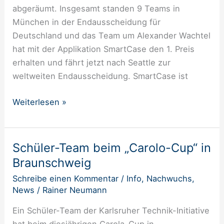
abgeräumt. Insgesamt standen 9 Teams in
ersten
München in der Endausscheidung für
Platz
Deutschland und das Team um Alexander Wachtel
ab
hat mit der Applikation SmartCase den 1. Preis
erhalten und fährt jetzt nach Seattle zur
weltweiten Endausscheidung. SmartCase ist
Weiterlesen »
Schüler-Team beim „Carolo-Cup“ in
Schüler-
Team
Braunschweig
beim
Schreibe einen Kommentar
/
Info
,
Nachwuchs
,
„Carolo-
News
/
Rainer Neumann
Cup“
Ein Schüler-Team der Karlsruher Technik-Initiative
in