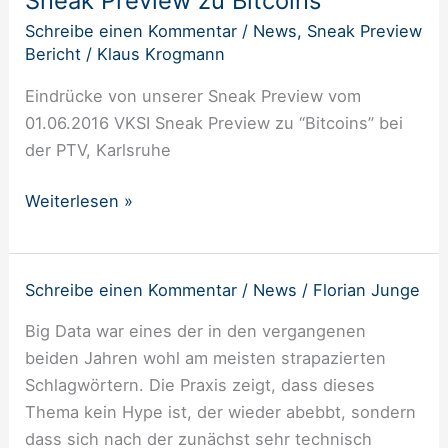
Sneak Preview zu Bitcoins
zu
Bitcoins
Schreibe einen Kommentar
/
News
,
Sneak Preview
Bericht
/
Klaus Krogmann
Eindrücke von unserer Sneak Preview vom
01.06.2016 VKSI Sneak Preview zu “Bitcoins” bei
der PTV, Karlsruhe
Weiterlesen »
Schreibe einen Kommentar
/
News
/
Florian Junge
Sneak
Preview
Big Data war eines der in den vergangenen
„Big
beiden Jahren wohl am meisten strapazierten
Data
Schlagwörtern. Die Praxis zeigt, dass dieses
–
Thema kein Hype ist, der wieder abebbt, sondern
Ein
dass sich nach der zunächst sehr technisch