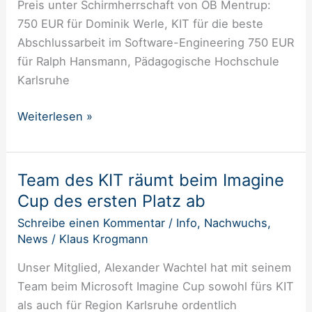
Preis unter Schirmherrschaft von OB Mentrup:
750 EUR für Dominik Werle, KIT für die beste
Abschlussarbeit im Software-Engineering 750 EUR
für Ralph Hansmann, Pädagogische Hochschule
Karlsruhe
Weiterlesen »
Team des KIT räumt beim Imagine
Team
des
Cup des ersten Platz ab
KIT
Schreibe einen Kommentar
/
Info
,
Nachwuchs
,
räumt
News
/
Klaus Krogmann
beim
Unser Mitglied, Alexander Wachtel hat mit seinem
Imagine
Team beim Microsoft Imagine Cup sowohl fürs KIT
Cup
als auch für Region Karlsruhe ordentlich
des