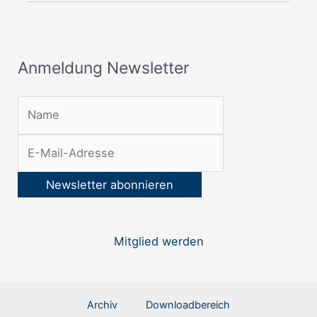
e
w
s
Anmeldung Newsletter
l
e
t
t
e
r
:
Mitglied werden
Archiv
Downloadbereich