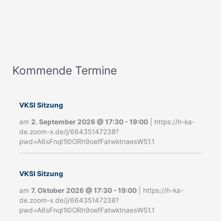
Kommende Termine
A
n
m
VKSI Sitzung
e
am
2. September 2026
@
17:30
-
19:00
|
https://h-ka-
de.zoom-x.de/j/66435147238?
l
pwd=A6sFnqI1l0ORh9oefFatwktnaesW51.1
d
u
VKSI Sitzung
n
am
7. Oktober 2026
@
17:30
-
19:00
|
https://h-ka-
g
de.zoom-x.de/j/66435147238?
pwd=A6sFnqI1l0ORh9oefFatwktnaesW51.1
N