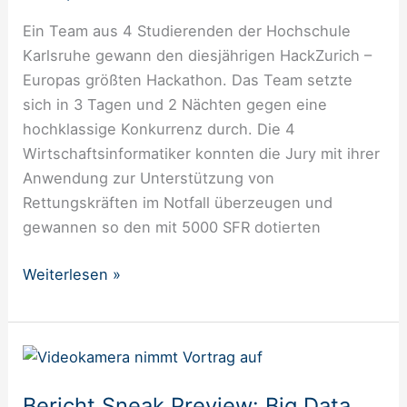
Hochschule
Ein Team aus 4 Studierenden der Hochschule
Karlsruhe
Karlsruhe gewann den diesjährigen HackZurich –
gewinnt
Europas größten Hackathon. Das Team setzte
Europas
sich in 3 Tagen und 2 Nächten gegen eine
größten
hochklassige Konkurrenz durch. Die 4
Hackathon
Wirtschaftsinformatiker konnten die Jury mit ihrer
HackZurich
Anwendung zur Unterstützung von
Rettungskräften im Notfall überzeugen und
gewannen so den mit 5000 SFR dotierten
Weiterlesen »
Bericht
Sneak
Bericht Sneak Preview: Big Data
Preview: