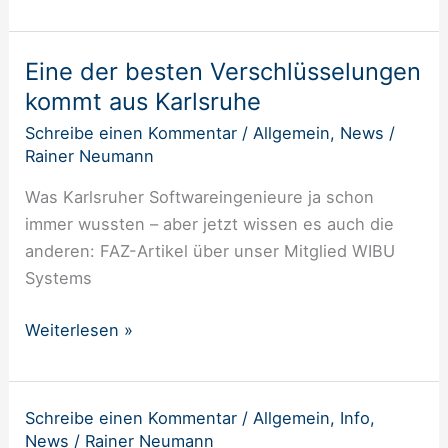
Eine der besten Verschlüsselungen
Eine
der
kommt aus Karlsruhe
besten
Schreibe einen Kommentar
/
Allgemein
,
News
/
Verschlüsselungen
Rainer Neumann
kommt
Was Karlsruher Softwareingenieure ja schon
aus
immer wussten – aber jetzt wissen es auch die
Karlsruhe
anderen: FAZ-Artikel über unser Mitglied WIBU
Systems
Weiterlesen »
Schreibe einen Kommentar
/
Allgemein
,
Info
,
Team
News
/
Rainer Neumann
der