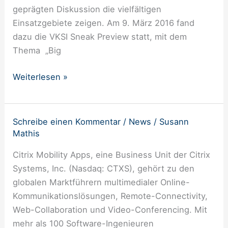
Jahr
geprägten Diskussion die vielfältigen
nach
Einsatzgebiete zeigen. Am 9. März 2016 fand
dem
dazu die VKSI Sneak Preview statt, mit dem
Hype“
Thema „Big
mit
Preisverleihung
Weiterlesen »
Schreibe einen Kommentar
/
News
/
Susann
Citrix
Mathis
Mobility
Apps
Citrix Mobility Apps, eine Business Unit der Citrix
ist
Systems, Inc. (Nasdaq: CTXS), gehört zu den
neues
globalen Marktführern multimedialer Online-
Mitglied
Kommunikationslösungen, Remote-Connectivity,
im
Web-Collaboration und Video-Conferencing. Mit
VKSI
mehr als 100 Software-Ingenieuren