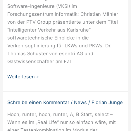
dichter
Software-Ingenieure (VKSI) im
Forschungszentrum Informatik: Christian Mähler
von der PTV Group präsentierte unter dem Titel
“Intelligenter Verkehr aus Karlsruhe”
softwaretechnische Einblicke in die
Verkehrsoptimierung für LKWs und PKWs, Dr.
Thomas Schuster von esentri AG und
Gastwissenschaftler am FZI
Weiterlesen »
Schreibe einen Kommentar
/
News
/
Florian Junge
„Just
go
Hoch, runter, hoch, runter, A, B Start, select –
out
Wenn es im „Real Life“ nur so einfach wäre, mit
and
einer Tastenkombination im Modus der