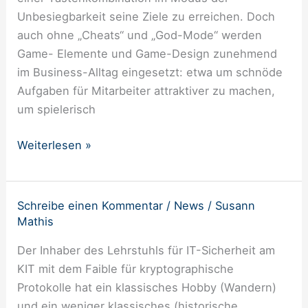
play!“
Unbesiegbarkeit seine Ziele zu erreichen. Doch
–
auch ohne „Cheats“ und „God-Mode“ werden
2.
Game- Elemente und Game-Design zunehmend
Enterprise
im Business-Alltag eingesetzt: etwa um schnöde
Gamification
Aufgaben für Mitarbeiter attraktiver zu machen,
Symposium
um spielerisch
„Business
Play“
Weiterlesen »
Schreibe einen Kommentar
/
News
/
Susann
Professor
Mathis
Jörn
Müller-
Der Inhaber des Lehrstuhls für IT-Sicherheit am
Quade
KIT mit dem Faible für kryptographische
im
Protokolle hat ein klassisches Hobby (Wandern)
FAZ
und ein weniger klassisches (historische