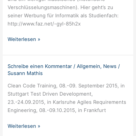
Uni-
Verschlüsselungsmaschinen). Hier geht’s zu
Ratgeber
seiner Werbung für Informatik als Studienfach:
über
http://www.faz.net/-gyl-85h2x
Informatik
Weiterlesen »
Schreibe einen Kommentar
/
Allgemein
,
News
/
Im
Susann Mathis
Herbst
hat
Clean Code Training, 08.-09. September 2015, in
andrena
Stuttgart Test Driven Development,
einige
23.-24.09.2015, in Karlsruhe Agiles Requirements
(neue)
Engineering, 08.-09.10.2015, in Frankfurt
interessante
Trainings
Weiterlesen »
im