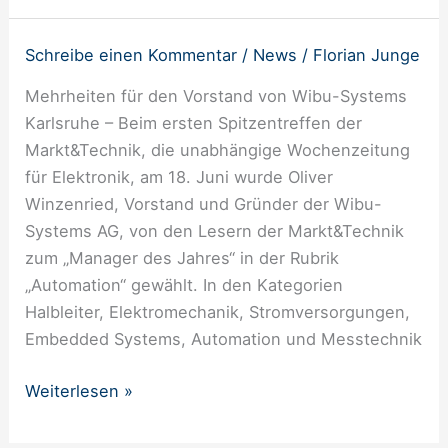
Angebot.
Schreibe einen Kommentar
/
News
/
Florian Junge
Oliver
Winzenried
Mehrheiten für den Vorstand von Wibu-Systems
ist
Karlsruhe – Beim ersten Spitzentreffen der
„Manager
Markt&Technik, die unabhängige Wochenzeitung
des
für Elektronik, am 18. Juni wurde Oliver
Jahres“
Winzenried, Vorstand und Gründer der Wibu-
und
Systems AG, von den Lesern der Markt&Technik
im
zum „Manager des Jahres“ in der Rubrik
Hauptvorstand
„Automation“ gewählt. In den Kategorien
von
Halbleiter, Elektromechanik, Stromversorgungen,
BITKOM
Embedded Systems, Automation und Messtechnik
Weiterlesen »