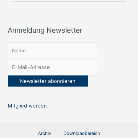
e
w
s
Anmeldung Newsletter
l
e
t
t
e
r
:
Mitglied werden
Archiv
Downloadbereich