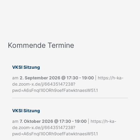
Kommende Termine
A
n
m
VKSI Sitzung
e
am
2. September 2026
@
17:30
-
19:00
|
https://h-ka-
de.zoom-x.de/j/66435147238?
l
pwd=A6sFnqI1l0ORh9oefFatwktnaesW51.1
d
u
VKSI Sitzung
n
am
7. Oktober 2026
@
17:30
-
19:00
|
https://h-ka-
g
de.zoom-x.de/j/66435147238?
pwd=A6sFnqI1l0ORh9oefFatwktnaesW51.1
N