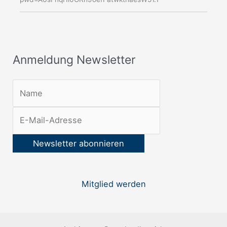
N
e
w
s
Anmeldung Newsletter
l
e
t
t
e
r
:
Mitglied werden