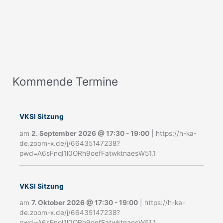
Kommende Termine
A
n
m
VKSI Sitzung
e
am
2. September 2026
@
17:30
-
19:00
|
https://h-ka-
de.zoom-x.de/j/66435147238?
l
pwd=A6sFnqI1l0ORh9oefFatwktnaesW51.1
d
u
VKSI Sitzung
n
am
7. Oktober 2026
@
17:30
-
19:00
|
https://h-ka-
g
de.zoom-x.de/j/66435147238?
pwd=A6sFnqI1l0ORh9oefFatwktnaesW51.1