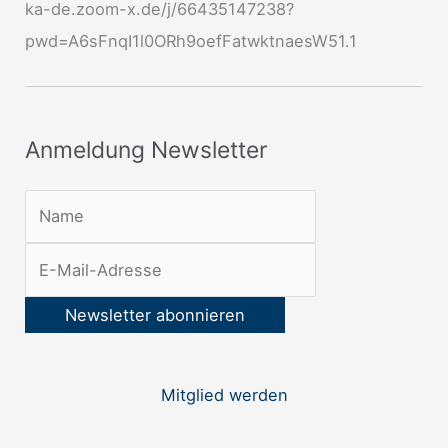
ka-de.zoom-x.de/j/66435147238?
s
pwd=A6sFnqI1l0ORh9oefFatwktnaesW51.1
l
e
t
Anmeldung Newsletter
t
e
r
:
Mitglied werden