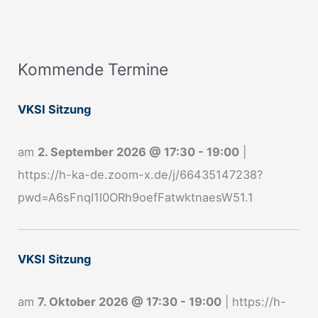
Kommende Termine
A
n
VKSI Sitzung
m
e
am
2. September 2026
@
17:30
-
19:00
|
l
https://h-ka-de.zoom-x.de/j/66435147238?
d
pwd=A6sFnqI1l0ORh9oefFatwktnaesW51.1
u
n
g
VKSI Sitzung
N
e
am
7. Oktober 2026
@
17:30
-
19:00
|
https://h-
w