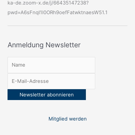
ka-de.zoom-x.de/j/66435147238?
s
pwd=A6sFnqI1l0ORh9oefFatwktnaesW51.1
l
e
t
Anmeldung Newsletter
t
e
r
:
Mitglied werden