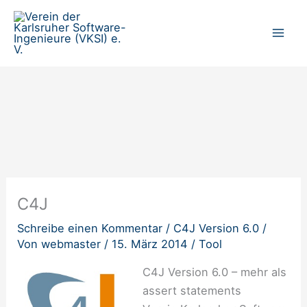
Zum
Inhalt
springen
C4J
Schreibe einen Kommentar
/
C4J Version 6.0
/
Von
webmaster
/
15. März 2014
/
Tool
C4J Version 6.0 – mehr als
assert statements