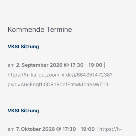
Kommende Termine
A
n
VKSI Sitzung
m
e
am
2. September 2026
@
17:30
-
19:00
|
l
https://h-ka-de.zoom-x.de/j/66435147238?
d
pwd=A6sFnqI1l0ORh9oefFatwktnaesW51.1
u
n
g
VKSI Sitzung
N
e
am
7. Oktober 2026
@
17:30
-
19:00
|
https://h-
w