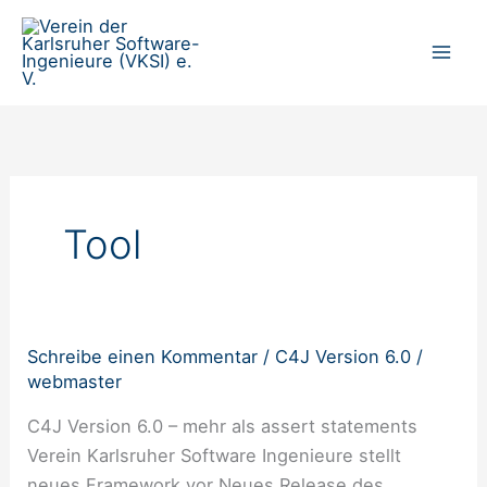
Zum
Inhalt
springen
Tool
Schreibe einen Kommentar
/
C4J Version 6.0
/
C4J
webmaster
C4J Version 6.0 – mehr als assert statements
Verein Karlsruher Software Ingenieure stellt
neues Framework vor Neues Release des