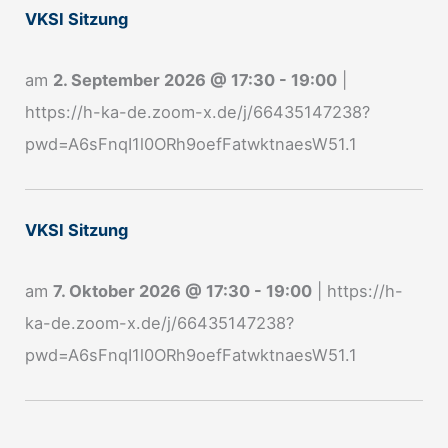
VKSI Sitzung
m
e
am
2. September 2026
@
17:30
-
19:00
|
l
https://h-ka-de.zoom-x.de/j/66435147238?
d
pwd=A6sFnqI1l0ORh9oefFatwktnaesW51.1
u
n
g
VKSI Sitzung
N
e
am
7. Oktober 2026
@
17:30
-
19:00
|
https://h-
w
ka-de.zoom-x.de/j/66435147238?
s
pwd=A6sFnqI1l0ORh9oefFatwktnaesW51.1
l
e
t