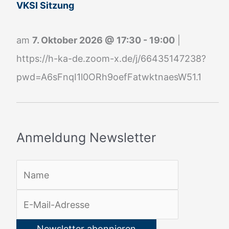
g
VKSI Sitzung
N
e
am
7. Oktober 2026
@
17:30
-
19:00
|
w
https://h-ka-de.zoom-x.de/j/66435147238?
s
pwd=A6sFnqI1l0ORh9oefFatwktnaesW51.1
l
e
t
Anmeldung Newsletter
t
e
r
: