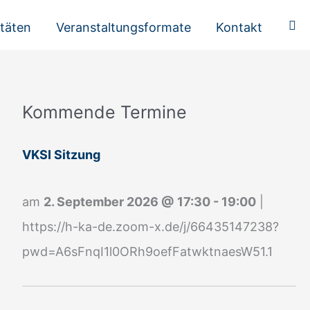
Suc
itäten
Veranstaltungsformate
Kontakt
Kommende Termine
A
n
VKSI Sitzung
m
e
am
2. September 2026
@
17:30
-
19:00
|
l
https://h-ka-de.zoom-x.de/j/66435147238?
d
pwd=A6sFnqI1l0ORh9oefFatwktnaesW51.1
u
n