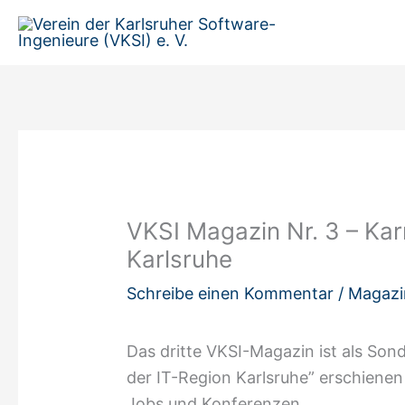
Zum
Inhalt
springen
VKSI Magazin Nr. 3 – Karr
Karlsruhe
Schreibe einen Kommentar
/
Magazi
Das dritte VKSI-Magazin ist als So
der IT-Region Karlsruhe” erschiene
Jobs und Konferenzen.