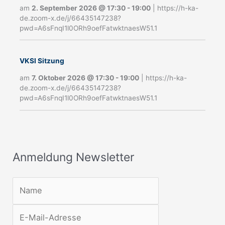
e
am
2. September 2026
@
17:30
-
19:00
|
https://h-ka-
de.zoom-x.de/j/66435147238?
l
pwd=A6sFnqI1l0ORh9oefFatwktnaesW51.1
d
u
VKSI Sitzung
n
am
7. Oktober 2026
@
17:30
-
19:00
|
https://h-ka-
g
de.zoom-x.de/j/66435147238?
pwd=A6sFnqI1l0ORh9oefFatwktnaesW51.1
N
e
w
s
Anmeldung Newsletter
l
e
t
t