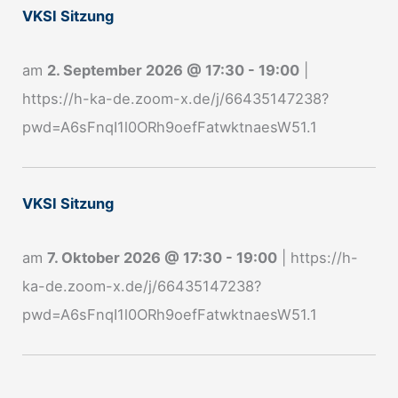
VKSI Sitzung
m
e
am
2. September 2026
@
17:30
-
19:00
|
l
https://h-ka-de.zoom-x.de/j/66435147238?
d
pwd=A6sFnqI1l0ORh9oefFatwktnaesW51.1
u
n
g
VKSI Sitzung
N
e
am
7. Oktober 2026
@
17:30
-
19:00
|
https://h-
w
ka-de.zoom-x.de/j/66435147238?
s
pwd=A6sFnqI1l0ORh9oefFatwktnaesW51.1
l
e
t