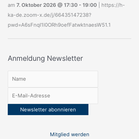
e
am
7. Oktober 2026
@
17:30
-
19:00
|
https://h-
w
ka-de.zoom-x.de/j/66435147238?
s
pwd=A6sFnqI1l0ORh9oefFatwktnaesW51.1
l
e
t
Anmeldung Newsletter
t
e
r
:
Mitglied werden