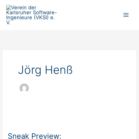
Zum
Inhalt
springen
Jörg Henß
Sneak
Preview:
Sneak Preview:
Umweltinformationssysteme