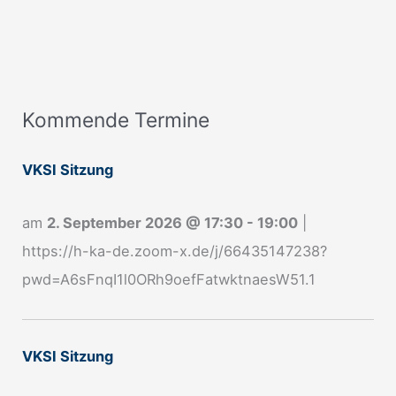
Kommende Termine
A
n
VKSI Sitzung
m
e
am
2. September 2026
@
17:30
-
19:00
|
l
https://h-ka-de.zoom-x.de/j/66435147238?
d
pwd=A6sFnqI1l0ORh9oefFatwktnaesW51.1
u
n
g
VKSI Sitzung
N