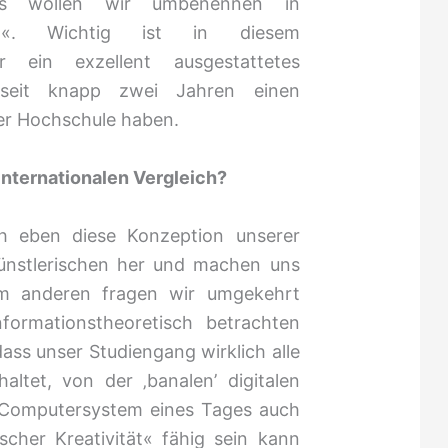
teres wollen wir umbenennen in
tion«. Wichtig ist in diesem
ein exzellent ausgestattetes
seit knapp zwei Jahren einen
er Hochschule haben.
internationalen Vergleich?
h eben diese Konzeption unserer
nstlerischen her und machen uns
um anderen fragen wir umgekehrt
nformationstheoretisch betrachten
 dass unser Studiengang wirklich alle
altet, von der ‚banalen’ digitalen
n Computersystem eines Tages auch
scher Kreativität« fähig sein kann