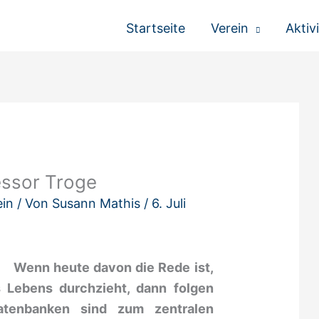
Startseite
Verein
Aktiv
essor Troge
ein
/ Von
Susann Mathis
/
6. Juli
Wen
n heute davon die Rede ist,
s Lebens durchzieht, dann folgen
atenbanken sind zum zentralen