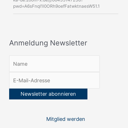
g
pwd=A6sFnqI1l0ORh9oefFatwktnaesW51.1
N
e
w
s
Anmeldung Newsletter
l
e
t
t
e
r
:
Mitglied werden