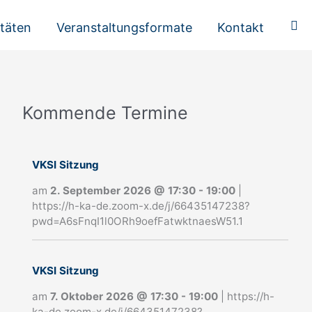
Suc
itäten
Veranstaltungsformate
Kontakt
Kommende Termine
A
n
m
VKSI Sitzung
e
am
2. September 2026
@
17:30
-
19:00
|
https://h-ka-de.zoom-x.de/j/66435147238?
l
pwd=A6sFnqI1l0ORh9oefFatwktnaesW51.1
d
u
VKSI Sitzung
n
am
7. Oktober 2026
@
17:30
-
19:00
|
https://h-
ka-de.zoom-x.de/j/66435147238?