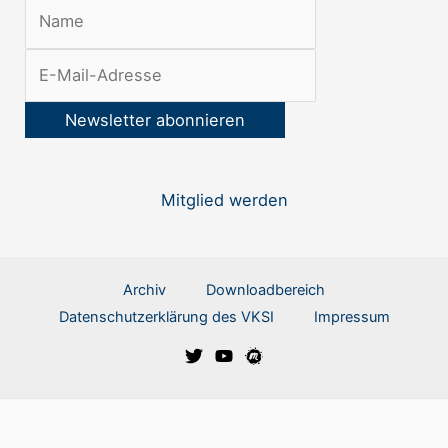
e
t
t
e
r
:
Mitglied werden
Archiv
Downloadbereich
Datenschutzerklärung des VKSI
Impressum