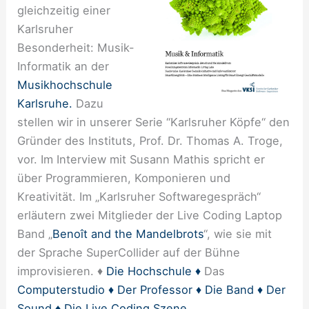
gleichzeitig einer
Karlsruher
Besonderheit: Musik-
Informatik an der
Musikhochschule
Karlsruhe.
Dazu
stellen wir in unserer Serie “Karlsruher Köpfe“ den
Gründer des Instituts, Prof. Dr. Thomas A. Troge,
vor. Im Interview mit Susann Mathis spricht er
über Programmieren, Komponieren und
Kreativität. Im „Karlsruher Softwaregespräch“
erläutern zwei Mitglieder der Live Coding Laptop
Band „
Benoît and the Mandelbrots
“, wie sie mit
der Sprache SuperCollider auf der Bühne
improvisieren. ♦
Die Hochschule ♦
Das
Computerstudio ♦
Der Professor
♦ Die Band
♦ Der
Sound
♦ Die Live Coding Szene