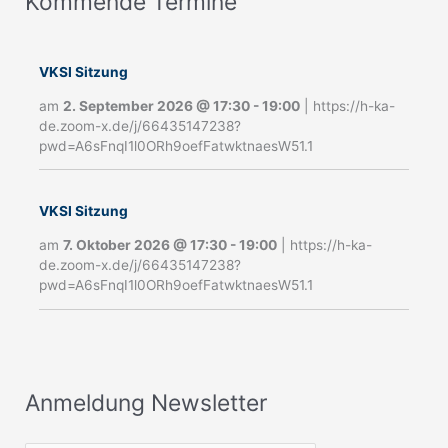
Kommende Termine
A
n
m
VKSI Sitzung
e
am
2. September 2026
@
17:30
-
19:00
|
https://h-ka-
de.zoom-x.de/j/66435147238?
l
pwd=A6sFnqI1l0ORh9oefFatwktnaesW51.1
d
u
VKSI Sitzung
n
am
7. Oktober 2026
@
17:30
-
19:00
|
https://h-ka-
g
de.zoom-x.de/j/66435147238?
pwd=A6sFnqI1l0ORh9oefFatwktnaesW51.1
N
e
w
s
Anmeldung Newsletter
l