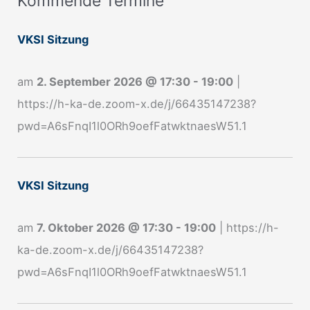
Kommende Termine
n
VKSI Sitzung
m
e
am
2. September 2026
@
17:30
-
19:00
|
l
https://h-ka-de.zoom-x.de/j/66435147238?
d
pwd=A6sFnqI1l0ORh9oefFatwktnaesW51.1
u
n
g
VKSI Sitzung
N
e
am
7. Oktober 2026
@
17:30
-
19:00
|
https://h-
w
ka-de.zoom-x.de/j/66435147238?
s
pwd=A6sFnqI1l0ORh9oefFatwktnaesW51.1
l
e