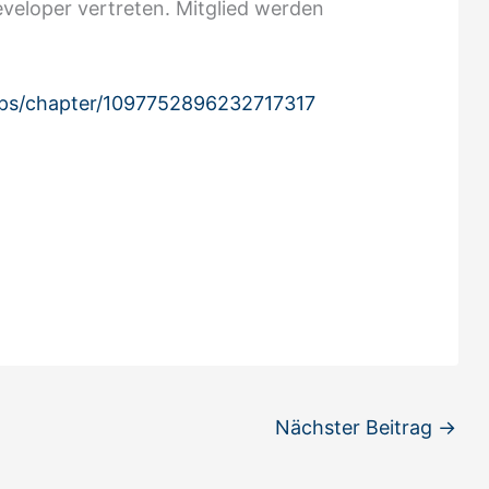
eveloper vertreten. Mitglied werden
ups/chapter/1097752896232717317
Nächster Beitrag
→