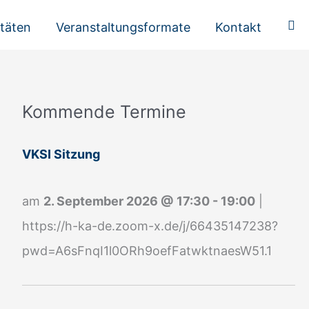
Suc
itäten
Veranstaltungsformate
Kontakt
Kommende Termine
A
n
VKSI Sitzung
m
e
am
2. September 2026
@
17:30
-
19:00
|
l
https://h-ka-de.zoom-x.de/j/66435147238?
d
pwd=A6sFnqI1l0ORh9oefFatwktnaesW51.1
u
n