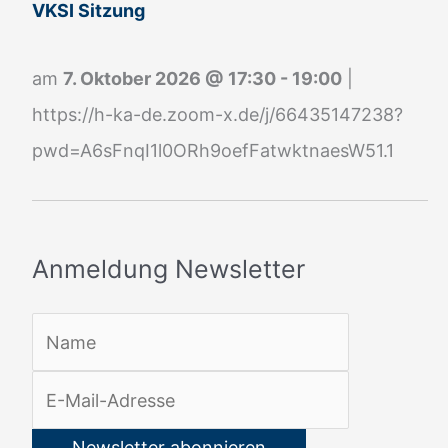
g
VKSI Sitzung
N
e
am
7. Oktober 2026
@
17:30
-
19:00
|
w
https://h-ka-de.zoom-x.de/j/66435147238?
s
pwd=A6sFnqI1l0ORh9oefFatwktnaesW51.1
l
e
t
Anmeldung Newsletter
t
e
r
: