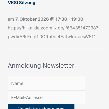
g
VKSI Sitzung
N
e
am
7. Oktober 2026
@
17:30
-
19:00
|
w
https://h-ka-de.zoom-x.de/j/66435147238?
s
pwd=A6sFnqI1l0ORh9oefFatwktnaesW51.1
l
e
t
Anmeldung Newsletter
t
e
r
: