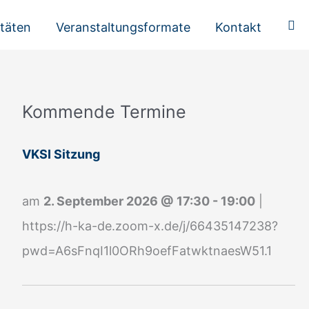
Suc
itäten
Veranstaltungsformate
Kontakt
Kommende Termine
A
n
VKSI Sitzung
m
e
am
2. September 2026
@
17:30
-
19:00
|
l
https://h-ka-de.zoom-x.de/j/66435147238?
d
pwd=A6sFnqI1l0ORh9oefFatwktnaesW51.1
u
n