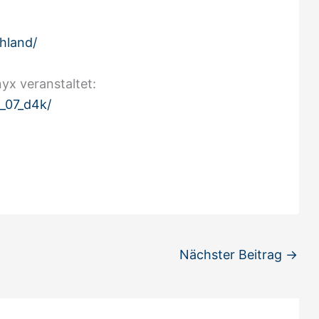
.
hland/
yx veranstaltet:
_07_d4k/
Nächster Beitrag
→