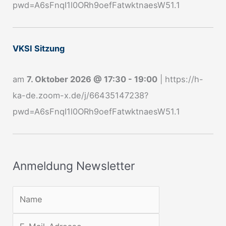
pwd=A6sFnqI1l0ORh9oefFatwktnaesW51.1
u
n
g
VKSI Sitzung
N
e
am
7. Oktober 2026
@
17:30
-
19:00
|
https://h-
w
ka-de.zoom-x.de/j/66435147238?
s
pwd=A6sFnqI1l0ORh9oefFatwktnaesW51.1
l
e
t
Anmeldung Newsletter
t
e
r
: