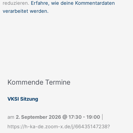
reduzieren.
Erfahre, wie deine Kommentardaten
verarbeitet werden.
Kommende Termine
A
n
VKSI Sitzung
m
e
am
2. September 2026
@
17:30
-
19:00
|
l
https://h-ka-de.zoom-x.de/j/66435147238?
d