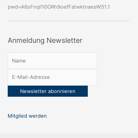
s
pwd=A6sFnqI1l0ORh9oefFatwktnaesW51.1
l
e
t
Anmeldung Newsletter
t
e
r
:
Mitglied werden