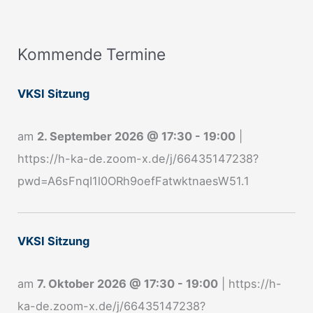
Kommende Termine
A
n
VKSI Sitzung
m
e
am
2. September 2026
@
17:30
-
19:00
|
l
https://h-ka-de.zoom-x.de/j/66435147238?
d
pwd=A6sFnqI1l0ORh9oefFatwktnaesW51.1
u
n
g
VKSI Sitzung
N
e
am
7. Oktober 2026
@
17:30
-
19:00
|
https://h-
w
ka-de.zoom-x.de/j/66435147238?