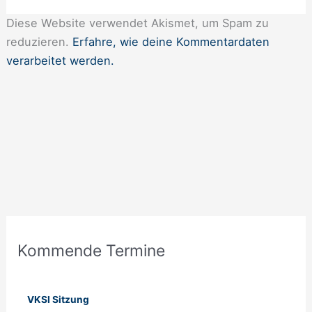
Diese Website verwendet Akismet, um Spam zu
reduzieren.
Erfahre, wie deine Kommentardaten
verarbeitet werden.
A
Kommende Termine
n
m
e
VKSI Sitzung