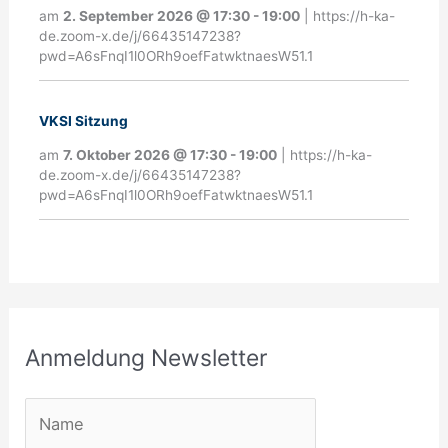
l
am
2. September 2026
@
17:30
-
19:00
|
https://h-ka-
d
de.zoom-x.de/j/66435147238?
pwd=A6sFnqI1l0ORh9oefFatwktnaesW51.1
u
n
VKSI Sitzung
g
am
7. Oktober 2026
@
17:30
-
19:00
|
https://h-ka-
N
de.zoom-x.de/j/66435147238?
pwd=A6sFnqI1l0ORh9oefFatwktnaesW51.1
e
w
s
l
e
Anmeldung Newsletter
t
t
e