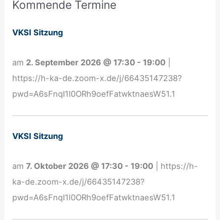
Kommende Termine
n
m
VKSI Sitzung
e
l
am
2. September 2026
@
17:30
-
19:00
|
d
https://h-ka-de.zoom-x.de/j/66435147238?
u
pwd=A6sFnqI1l0ORh9oefFatwktnaesW51.1
n
g
N
VKSI Sitzung
e
w
am
7. Oktober 2026
@
17:30
-
19:00
|
https://h-
s
ka-de.zoom-x.de/j/66435147238?
l
pwd=A6sFnqI1l0ORh9oefFatwktnaesW51.1
e