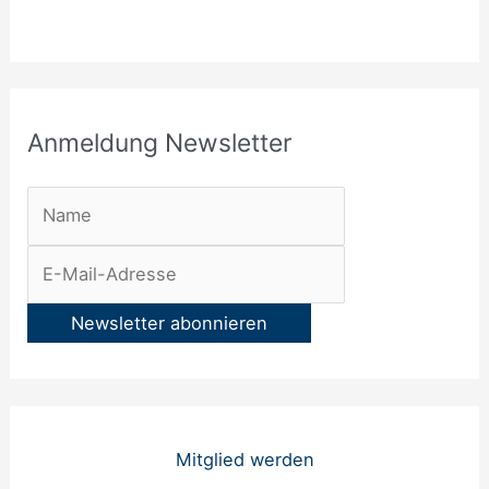
t
t
e
r
Anmeldung Newsletter
:
Mitglied werden