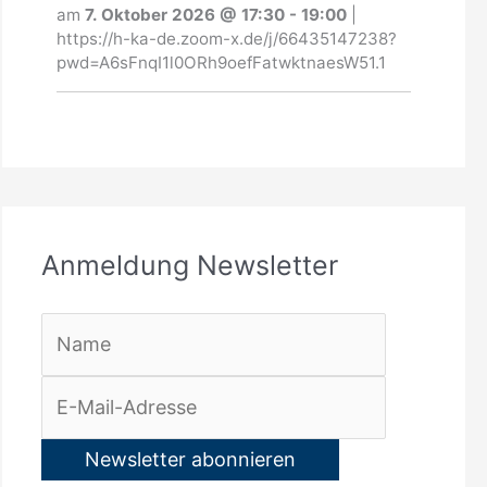
g
am
7. Oktober 2026
@
17:30
-
19:00
|
N
https://h-ka-de.zoom-x.de/j/66435147238?
pwd=A6sFnqI1l0ORh9oefFatwktnaesW51.1
e
w
s
l
e
Anmeldung Newsletter
t
t
e
r
: