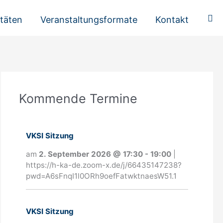
Suc
itäten
Veranstaltungsformate
Kontakt
A
Kommende Termine
n
m
e
VKSI Sitzung
l
am
2. September 2026
@
17:30
-
19:00
|
https://h-ka-de.zoom-x.de/j/66435147238?
d
pwd=A6sFnqI1l0ORh9oefFatwktnaesW51.1
u
n
VKSI Sitzung