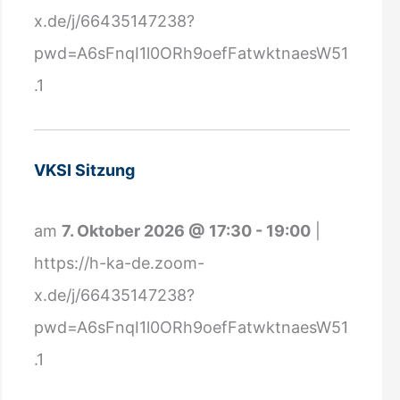
u
x.de/j/66435147238?
n
pwd=A6sFnqI1l0ORh9oefFatwktnaesW51
g
.1
N
e
w
VKSI Sitzung
s
l
am
7. Oktober 2026
@
17:30
-
19:00
|
e
https://h-ka-de.zoom-
t
x.de/j/66435147238?
t
pwd=A6sFnqI1l0ORh9oefFatwktnaesW51
e
.1
r