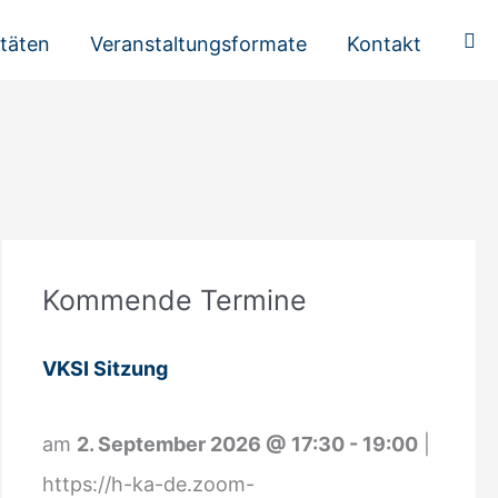
Suc
itäten
Veranstaltungsformate
Kontakt
A
Kommende Termine
n
m
VKSI Sitzung
e
l
am
2. September 2026
@
17:30
-
19:00
|
d
https://h-ka-de.zoom-