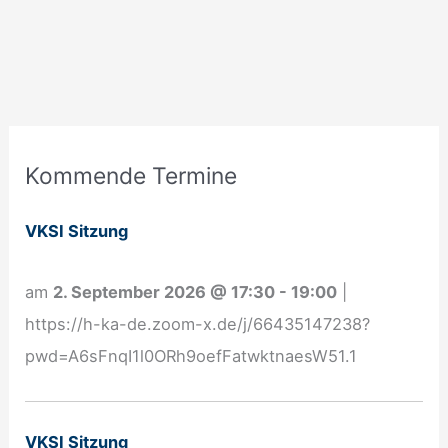
A
Kommende Termine
n
m
VKSI Sitzung
e
l
am
2. September 2026
@
17:30
-
19:00
|
d
https://h-ka-de.zoom-x.de/j/66435147238?
u
pwd=A6sFnqI1l0ORh9oefFatwktnaesW51.1
n
g
N
VKSI Sitzung