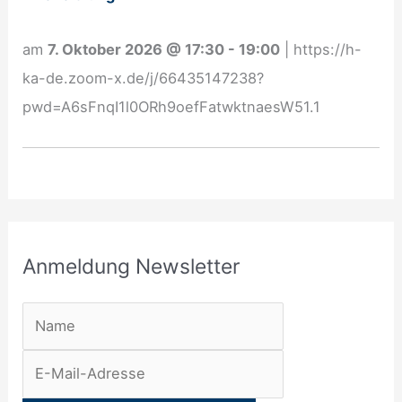
e
w
am
7. Oktober 2026
@
17:30
-
19:00
|
https://h-
s
ka-de.zoom-x.de/j/66435147238?
l
pwd=A6sFnqI1l0ORh9oefFatwktnaesW51.1
e
t
t
e
r
Anmeldung Newsletter
: