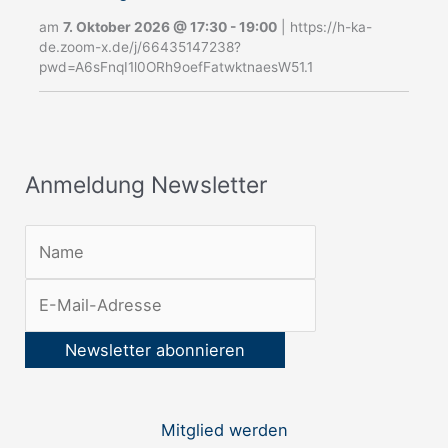
n
am
7. Oktober 2026
@
17:30
-
19:00
|
https://h-ka-
g
de.zoom-x.de/j/66435147238?
pwd=A6sFnqI1l0ORh9oefFatwktnaesW51.1
N
e
w
s
Anmeldung Newsletter
l
e
t
t
e
r
:
Mitglied werden