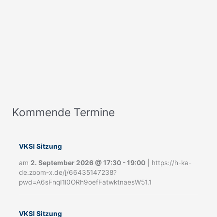
Kommende Termine
A
n
m
VKSI Sitzung
e
am
2. September 2026
@
17:30
-
19:00
|
https://h-ka-
de.zoom-x.de/j/66435147238?
l
pwd=A6sFnqI1l0ORh9oefFatwktnaesW51.1
d
u
VKSI Sitzung