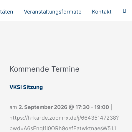
Suc
itäten
Veranstaltungsformate
Kontakt
Kommende Termine
A
n
VKSI Sitzung
m
e
am
2. September 2026
@
17:30
-
19:00
|
l
https://h-ka-de.zoom-x.de/j/66435147238?
d
pwd=A6sFnqI1l0ORh9oefFatwktnaesW51.1