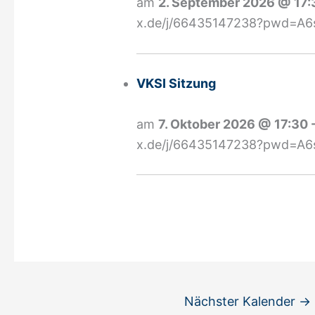
am
2. September 2026
@
17:
x.de/j/66435147238?pwd=A6
VKSI Sitzung
am
7. Oktober 2026
@
17:30
x.de/j/66435147238?pwd=A6
Nächster Kalender
→