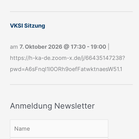
u
n
g
VKSI Sitzung
N
e
am
7. Oktober 2026
@
17:30
-
19:00
|
w
https://h-ka-de.zoom-x.de/j/66435147238?
s
pwd=A6sFnqI1l0ORh9oefFatwktnaesW51.1
l
e
t
Anmeldung Newsletter
t
e
r